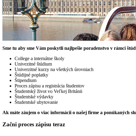
Sme tu aby sme Vám poskytli najlpešie poradenstvo v rámci štúdi
College a internátne školy
Univezitné štúdium
Univerzitné kurzy na všetkých úrovniach
Štúdijné poplatky
Štipendium
Proces zápisu a registrácia študentov
Študentský život vo Veľkej Británii
Študentské výdavky
Študentské ubytovanie
Ak máte záujem o viac informácii o našej firme a ponúkaných sl
Začni proces zápisu teraz