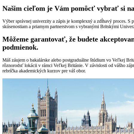
Našim cieľom je Vám pomôcť vybrať si naj
Výber správnej univerzity a zápis je komplexný a zdĺhavý proces. 
skúsenostiam a priamym partnerstvom s vybranými Britskými Univerzit
Môžeme garantovať, že budete akceptovaný 
podmienok.
Máš záujem o bakalárske alebo postgraduálne štúdium vo Veľkej Britá
rôznorodsť lokácii v rámci Veľkej Británie. V závislosti od vášho zá
rebríčka akademických kurzov pre váš obor.