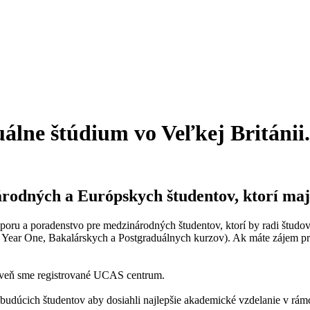
álne štúdium vo Veľkej Británii.
odných a Európskych študentov, ktorí majú
u a poradenstvo pre medzinárodných študentov, ktorí by radi študova
l Year One, Bakalárskych a Postgraduálnych kurzov). Ak máte zájem p
roveň sme registrované UCAS centrum.
udúcich študentov aby dosiahli najlepšie akademické vzdelanie v rámc