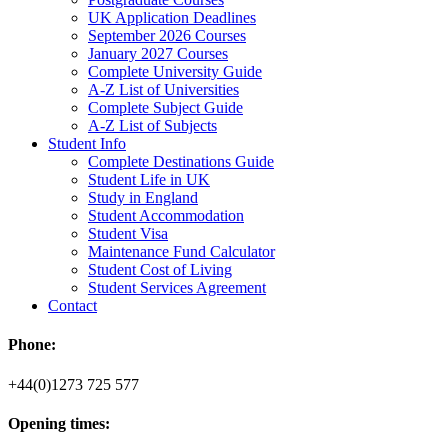
UK Application Deadlines
September 2026 Courses
January 2027 Courses
Complete University Guide
A-Z List of Universities
Complete Subject Guide
A-Z List of Subjects
Student Info
Complete Destinations Guide
Student Life in UK
Study in England
Student Accommodation
Student Visa
Maintenance Fund Calculator
Student Cost of Living
Student Services Agreement
Contact
Phone:
+44(0)1273 725 577
Opening times: