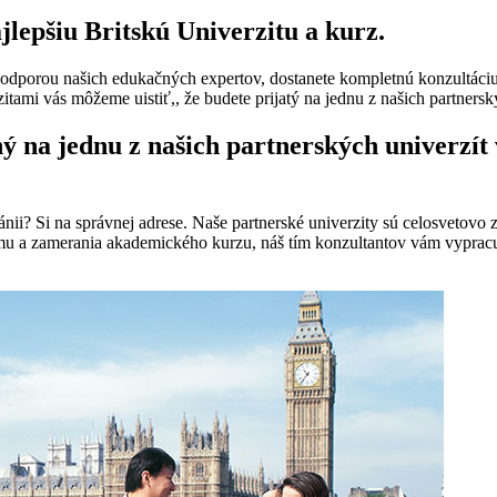
lepšiu Britskú Univerzitu a kurz.
S podporou našich edukačných expertov, dostanete kompletnú konzultá
ami vás môžeme uistiť,, že budete prijatý na jednu z našich partnerský
na jednu z našich partnerských univerzít v
nii? Si na správnej adrese. Naše partnerské univerzity sú celosvetovo
jmu a zamerania akademického kurzu, náš tím konzultantov vám vypracuj