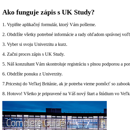
Ako funguje zápis s UK Study?
1. Vyplňte aplikačný formulár, ktorý Vám pošleme.
2. Obdržíte všetky potrebné informácie a rady ohľadom správnej voľb
3. Vyber si svoju Univerzitu a kurz.
4. Začni proces zápis s UK Study.
5. Náš konzultant Vám skontroluje registráciu s plnou podporou a po
6. Obdržíte ponuku z Univerzity.
7.Pricestuj do Veľkej Británie, ak je potreba vieme pomôcť so zaboo
8. Hotovo! Všetko je pripravené na Váš nový štart a štúdium vo Veľke