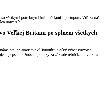
ciu so všetkými potrebnými informáciami a postupom. Vďaka našim
ch univerzít.
o Veľkej Britaníí po splnení všetkých
 známe pre ich akademickú štruktúru, veľký výber kurzov a
e najlepšie možnosti a ponuky za základe rebríčka univerzít a