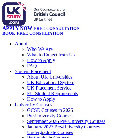
APPLY NOW
FREE CONSULTATION
BOOK FREE CONSULTATION
About
Who We Are
What to Expect from Us
How to Apply
FAQ
Student Placement
About UK Universities
UK Educational System
UK Placement Service
EU Student Requirements
How to Apply
University Courses
GCSE Courses in 2026
Pre-University Courses
September 2026 Pre-University Courses
January 2027 Pre-University Courses
Undergraduate Courses
Postgraduate Courses