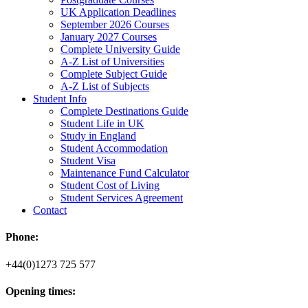
UK Application Deadlines
September 2026 Courses
January 2027 Courses
Complete University Guide
A-Z List of Universities
Complete Subject Guide
A-Z List of Subjects
Student Info
Complete Destinations Guide
Student Life in UK
Study in England
Student Accommodation
Student Visa
Maintenance Fund Calculator
Student Cost of Living
Student Services Agreement
Contact
Phone:
+44(0)1273 725 577
Opening times: