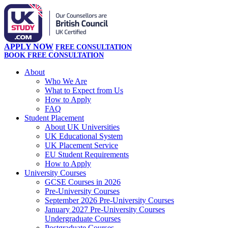
APPLY NOW
FREE CONSULTATION
BOOK FREE CONSULTATION
About
Who We Are
What to Expect from Us
How to Apply
FAQ
Student Placement
About UK Universities
UK Educational System
UK Placement Service
EU Student Requirements
How to Apply
University Courses
GCSE Courses in 2026
Pre-University Courses
September 2026 Pre-University Courses
January 2027 Pre-University Courses
Undergraduate Courses
Postgraduate Courses