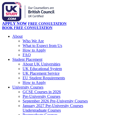
APPLY NOW
FREE CONSULTATION
BOOK FREE CONSULTATION
About
Who We Are
What to Expect from Us
How to Apply
FAQ
Student Placement
About UK Universities
UK Educational System
UK Placement Service
EU Student Requirements
How to Apply
University Courses
GCSE Courses in 2026
Pre-University Courses
September 2026 Pre-University Courses
January 2027 Pre-University Courses
Undergraduate Courses
Postgraduate Courses