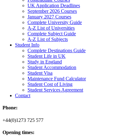
UK Application Deadlines
September 2026 Courses
January 2027 Courses
Complete University Guide
A-Z List of Universities
Complete Subject Guide
A-Z List of Subjects
Student Info
Complete Destinations Guide
Student Life in UK
Study in England
Student Accommodation
Student Visa
Maintenance Fund Calculator
Student Cost of Living
Student Services Agreement
Contact
Phone:
+44(0)1273 725 577
Opening times: