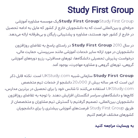
Study First Group
Study First Group
Study First Groupیک موسسه مشاوره آموزشی
حرفه‌ای و بین‌المللی است که به دانشجویان خارج از کشور که مایل به ادامه تحصیل
در خارج از کشور خود هستند، مشاوره و پشتیبانی رایگان و بی‌طرفانه ارائه می‌دهد.
در سال 2010
Study First Group
در راستای پاسخ به تقاضای روزافزون
دانشجویان در مورد ارائه سایر خدمات آموزشی مانند سرپرستی، حمایت مالی،
درخواست پذیرش تحصیلی دانشگاه‌ها، تورهای مسافرتی، رزرو دوره‌های آموزشی
گروهی، تورهای گروهی و مشاوره مهاجرت، بوجود آمد.
Study First Group
سازمانی شبیه UKStudy.com است. نکته قابل ذکر
این است که هر ساله بیش از 20،000 دانشجو از خدمات تیم متخصص
UKStudy.com استفاده می‌کنند تا شانس خود را برای تحصیل در برترین مدارس،
کالج‌ها و دانشگاه‌های سراسر انگلستان افزایش دهند. با توجه به تقاضای روزافزون
دانشجویان بین‌المللی، تصمیم گرفتیم با گسترش تیم مشاوران و متخصصان از
طریق Study First Group فرصت‌های آموزشی بیشتری را برای دانشجویان
کشورهای مختلف فراهم کنیم.
به وبسایت مراجعه کنید