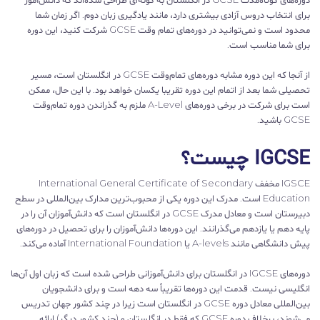
برای انتخاب دروس آزادی بیشتری دارد، مانند یادگیری زبان دوم. اگر زمان شما
محدود است و نمی‌توانید در دوره‌های تمام وقت GCSE شرکت کنید، این دوره
برای شما مناسب است.
از آنجا که این دوره مشابه دوره‌های تمام‌وقت GCSE در انگلستان است، مسیر
تحصیلی شما بعد از اتمام این دوره تقریبا یکسان خواهد بود. با این حال، ممکن
است برای شرکت در برخی دوره‌های A-Level ملزم به گذراندن دوره تمام‌وقت
GCSE باشید.
IGCSE چیست؟
IGSCE مخفف International General Certificate of Secondary
Education است. مدرک این دوره یکی از محبوب‌ترین مدارک بین‌المللی در سطح
دبیرستان است و معادل مدرک GCSE در انگلستان است که دانش‌آموزان آن را در
پایه دهم یا یازدهم می‌گذرانند. این دوره‌ها دانش‌آموزان را برای تحصیل در دوره‌های
پیش دانشگاهی مانند A-levels یا International Foundation آماده می‌کند.
دوره‌های IGCSE در انگلستان برای دانش‌آموزانی طراحی شده است که زبان اول آن‌ها
انگلیسی نیست. قدمت این دوره‌ها تقریباً سه دهه است و برای دانشجویان
بین‌المللی معادل دوره GCSE در انگلستان است زیرا در چند کشور جهان تدریس
می‌شوند، برخلاف دوره GCSE که فقط در انگلستان و (چند کشور دیگر) ارائه