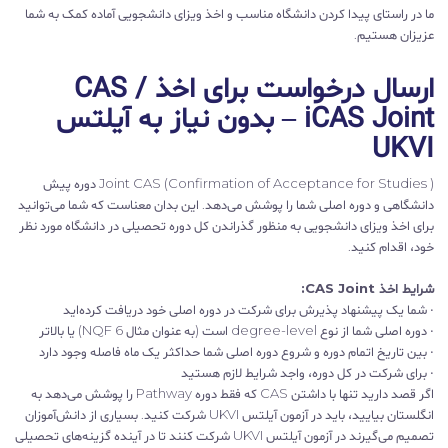
ما در راستای پیدا کردن دانشگاه مناسب و اخذ ویزای دانشجویی آماده کمک به شما
عزیزان هستیم.
ارسال درخواست برای اخذ CAS /
iCAS Joint – بدون نیاز به آیلتس
UKVI
Joint CAS (Confirmation of Acceptance for Studies ) دوره پیش
دانشگاهی و دوره اصلی شما را پوشش می‌دهد. این بدان معناست که شما می‌توانید
برای اخذ ویزای دانشجویی به منظور گذراندن کل دوره تحصیلی در دانشگاه مورد نظر
خود، اقدام کنید.
شرایط اخذ CAS Joint:
• شما یک پیشنهاد پذیرش برای شرکت در دوره اصلی خود دریافت کرده‌اید
• دوره اصلی شما از نوع degree-level است (به عنوان مثال NQF 6) یا بالاتر
• بین تاریخ اتمام دوره و شروع دوره اصلی شما حداکثر یک ماه فاصله وجود دارد
• برای شرکت در کل دوره، واجد شرایط لازم هستید
اگر قصد دارید تنها با داشتن CAS که فقط دوره Pathway را پوشش می‌دهد به
انگلستان بیایید، باید در آزمون آیلتس UKVI شرکت کنید. بسیاری از دانش‌آموزان
تصمیم می‌گیرند در آزمون آیلتس UKVI شرکت کنند تا در آینده گزینه‌های تحصیلی