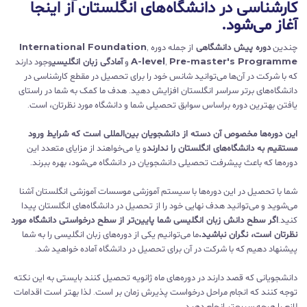
کارشناسی در دانشگاه‌های انگلستان از اینجا
آغاز می‌شود.
چندین
دوره پیش دانشگاهی
از جمله دوره
,
International Foundation
Pre-master's Programme
,
A-level
و
آمادگی زبان انگلیسی
وجود دارند
که با شرکت در آن‌ها می‌توانید شانس خود را برای تحصیل در مقطع کارشناسی در
دانشگاه‌های برتر سراسر انگلستان افزایش دهید. هدف ما کمک به شما در راستای
یافتن بهترین دوره براساس سوابق تحصیلی شما و دانشگاه مورد نظرتان، است.
این دوره‌ها مخصوص آن دسته از دانشجویان بین‌المللی است که شرایط ورود
مستقیم به دانشگاه‌های انگلستان را ندارند
و یا می‌خواهند از مزایای متعدد این
دوره‌ها که باعث پیشرفت تحصیلی دانشجویان در دانشگاه می‌شود، بهره ببرند.
شما با تحصیل در این دوره‌ها با سیستم آموزشی موسسات آموزشی انگلستان آشنا
می‌شوید و می‌توانید هدف نهایی خود را از تحصیل در دانشگاه‌های انگلستان پیدا
کنید.
اگر سطح دانش زبان انگلیسی شما پایین‌تر از سطح درخواستی دانشگاه مورد
نظرتان است، نگران نباشید.
ما می‌توانیم یکی از دوره‌های زبان انگلیسی را به شما
پیشنهاد دهیم که با شرکت در آن برای تحصیل در دانشگاه آماده خواهید شد.
دانشجویانی که قصد دارند در دوره‌های ماه ژانویه تحصیل کنند بایستی به این نکته
توجه کنند که انجام مراحل درخواست پذیرش زمان بر است. لذا بهتر است اقدامات
لازم را هرچه سریعتر انجام دهید.