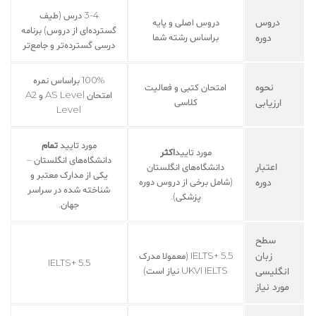
3-4 درس (طیف
دروس
دروس اصلی و پایه
گسترده‌ای از دروس) برنامه
دوره
براساس رشته شما
درسی گسترده‌تر و جامع‌تر
100% براساس نمره
نحوه
امتحان کتبی و فعالیت
امتحان AS Level و A2
ارزیابی
کلاسی
Level
مورد تایید
تمام
مورد تایید
اکثر
دانشگاه‌های انگلستان –
اعتبار
دانشگاه‌های انگلستان
یکی از مدارک معتبر و
دوره
(شامل برخی از دروس دوره
شناخته شده در سراسر
پزشکی).
جهان.
سطح
زبان
5.5 +IELTS (معمولا مدرک
5.5 +IELTS
انگلیسی
UKVI IELTS نیاز است)
مورد نیاز